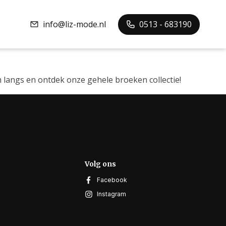
info@liz-mode.nl
0513 - 683190
 langs en ontdek onze gehele broeken collectie!
Volg ons
Facebook
Instagram