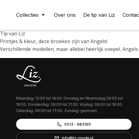
Collecties
Over ons
De tip van Liz
Contac
Tip van Liz
Printjes & kleur, deze broeken zijn van Angels!
menu
Verschillende modellen, maar allebei heerlijk soepel. Ange
Maandag: 13:00 tot 18:00. Dinsdag en Woensdag 09:00 tot
18:00. Donderdag: 09:00 tot 21:00. Vrijdag: 09:00 tot 18:00.
Zaterdag: 09:00 tot 17:00. Zondag: gesloten.
0513 - 683190
info@liz-mode.nl