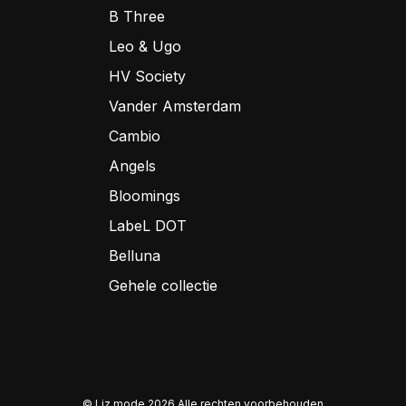
B Three
Leo & Ugo
HV Society
Vander Amsterdam
Cambio
Angels
Bloomings
LabeL DOT
Belluna
Gehele collectie
© Liz mode 2026 Alle rechten voorbehouden