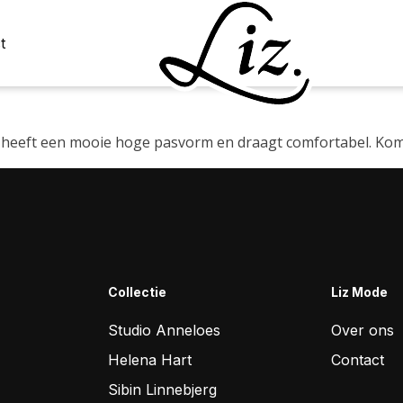
t
ls heeft een mooie hoge pasvorm en draagt comfortabel. Kom
Collectie
Liz Mode
Studio Anneloes
Over ons
Helena Hart
Contact
Sibin Linnebjerg